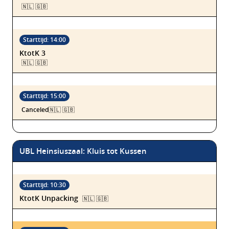
🇳🇱 🇬🇧
KtotK 3
🇳🇱 🇬🇧
Canceled🇳🇱 🇬🇧
UBL Heinsiuszaal: Kluis tot Kussen
KtotK Unpacking
🇳🇱 🇬🇧