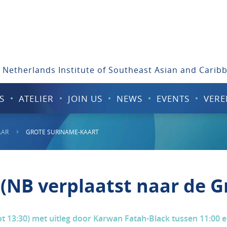
 Netherlands Institute of Southeast Asian and Carib
S
ATELIER
JOIN US
NEWS
EVENTS
VERE
AAR
GROTE SURINAME-KAART
(NB verplaatst naar de Gr
ot 13:30) met uitleg door Karwan Fatah-Black tussen 11:00 e