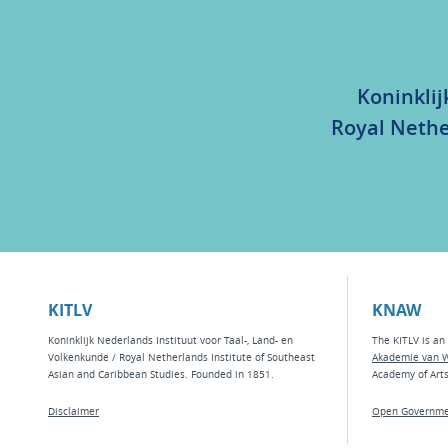
Koninklij
Royal Nethe
KITLV
KNAW
Koninklijk Nederlands Instituut voor Taal-, Land- en
The KITLV is an 
Volkenkunde / Royal Netherlands Institute of Southeast
Akademie van 
Asian and Caribbean Studies. Founded in 1851.
Academy of Art
Disclaimer
Open Governme