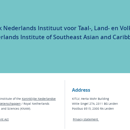
k Nederlands Instituut voor Taal-, Land- en V
rlands Institute of Southeast Asian and Carib
Address
institute of the
Koninklijke Nederlandse
KITLV, Herta Mohr Building
Wetenschappen
/ Royal Netherlands
Witte Singel 27A, 2311 BG Leiden
s and Sciences (KNAW).
Postbus 9515, 2300 RA Leiden
nt Act
Privacy statement