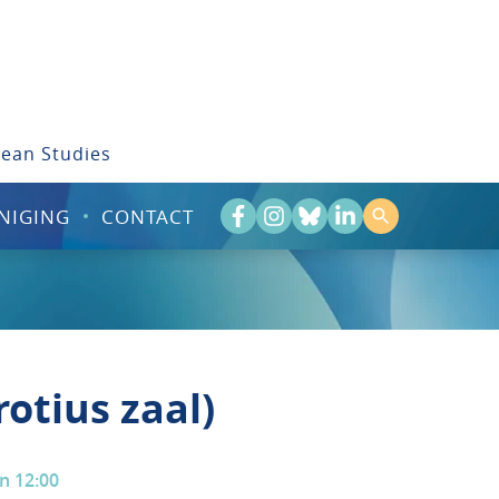
bean Studies
NIGING
CONTACT
otius zaal)
n 12:00