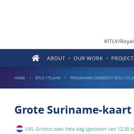
KITLV/Royal
ABOUT
OUR WORK
PROJECT
HOME
KITLV 175 JAAR
PROGRAMMA OVERZICHT KITLV 175 J
Grote Suriname-kaart 
UBL Grotius zaal: hele dag (gesloten van 12:30 t