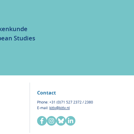
olkenkunde
bean Studies
Contact
Phone: +31 (0)71 527 2372 / 2380
E-mail:
kitlv@kitlv.nl