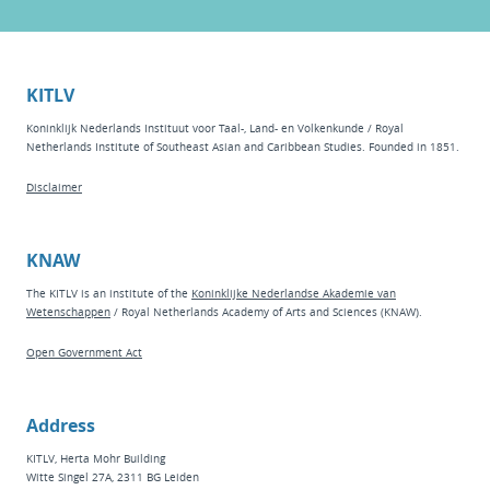
KITLV
Koninklijk Nederlands Instituut voor Taal-, Land- en Volkenkunde / Royal
Netherlands Institute of Southeast Asian and Caribbean Studies. Founded in 1851.
Disclaimer
KNAW
The KITLV is an institute of the
Koninklijke Nederlandse Akademie van
Wetenschappen
/ Royal Netherlands Academy of Arts and Sciences (KNAW).
Open Government Act
Address
KITLV, Herta Mohr Building
Witte Singel 27A, 2311 BG Leiden