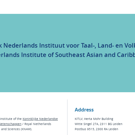
k Nederlands Instituut voor Taal-, Land- en V
rlands Institute of Southeast Asian and Carib
Address
institute of the
Koninklijke Nederlandse
KITLV, Herta Mohr Building
Wetenschappen
/ Royal Netherlands
Witte Singel 27A, 2311 BG Leiden
s and Sciences (KNAW).
Postbus 9515, 2300 RA Leiden