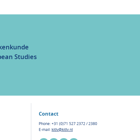
olkenkunde
bean Studies
Contact
Phone: +31 (0)71 527 2372 / 2380
E-mail:
kitlv@kitlv.nl