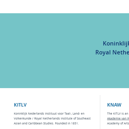
Koninklij
Royal Nethe
KITLV
KNAW
Koninklijk Nederlands Instituut voor Taal-, Land- en
The KITLV is an 
Volkenkunde / Royal Netherlands Institute of Southeast
Akademie van 
Asian and Caribbean Studies. Founded in 1851.
Academy of Art