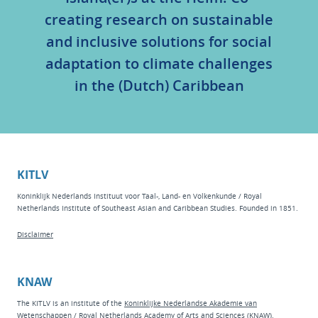
creating research on sustainable
and inclusive solutions for social
adaptation to climate challenges
in the (Dutch) Caribbean
KITLV
Koninklijk Nederlands Instituut voor Taal-, Land- en Volkenkunde / Royal
Netherlands Institute of Southeast Asian and Caribbean Studies. Founded in 1851.
Disclaimer
KNAW
The KITLV is an institute of the
Koninklijke Nederlandse Akademie van
Wetenschappen
/ Royal Netherlands Academy of Arts and Sciences (KNAW).