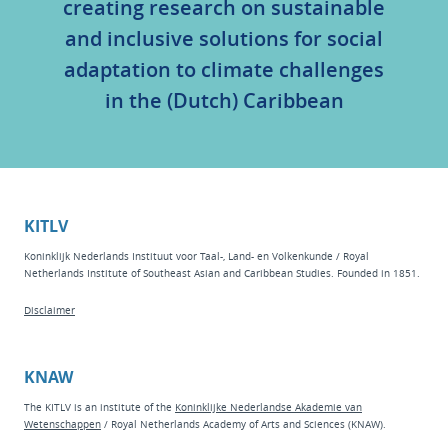
creating research on sustainable
and inclusive solutions for social
adaptation to climate challenges
in the (Dutch) Caribbean
KITLV
Koninklijk Nederlands Instituut voor Taal-, Land- en Volkenkunde / Royal
Netherlands Institute of Southeast Asian and Caribbean Studies. Founded in 1851.
Disclaimer
KNAW
The KITLV is an institute of the
Koninklijke Nederlandse Akademie van
Wetenschappen
/ Royal Netherlands Academy of Arts and Sciences (KNAW).