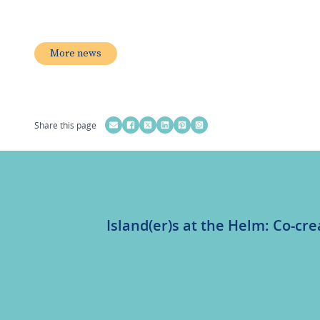
More news
Share this page
Island(er)s at the Helm: Co-cre