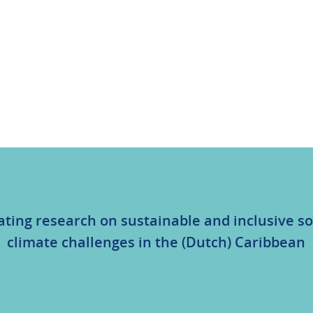
ating research on sustainable and inclusive so
climate challenges in the (Dutch) Caribbean