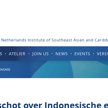
 Netherlands Institute of Southeast Asian and Carib
S
ATELIER
JOIN US
NEWS
EVENTS
VERE
ONOMIE
schot over Indonesische