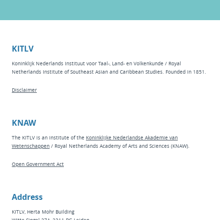
KITLV
Koninklijk Nederlands Instituut voor Taal-, Land- en Volkenkunde / Royal
Netherlands Institute of Southeast Asian and Caribbean Studies. Founded in 1851.
Disclaimer
KNAW
The KITLV is an institute of the
Koninklijke Nederlandse Akademie van
Wetenschappen
/ Royal Netherlands Academy of Arts and Sciences (KNAW).
Open Government Act
Address
KITLV, Herta Mohr Building