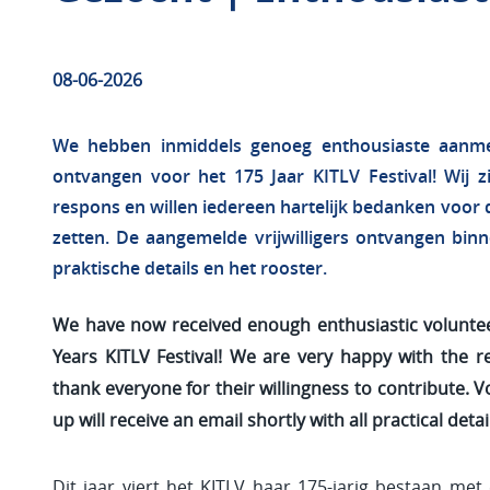
08-06-2026
We hebben inmiddels genoeg enthousiaste aanmeld
ontvangen voor het 175 Jaar KITLV Festival! Wij zi
respons en willen iedereen hartelijk bedanken voor d
zetten. De aangemelde vrijwilligers ontvangen binn
praktische details en het rooster.
We have now received enough enthusiastic volunteer
Years KITLV Festival! We are very happy with the r
thank everyone for their willingness to contribute. 
up will receive an email shortly with all practical deta
Dit jaar viert het KITLV haar 175-jarig bestaan met 