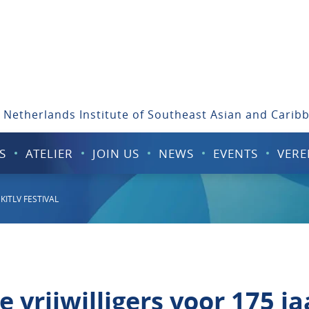
 Netherlands Institute of Southeast Asian and Carib
S
ATELIER
JOIN US
NEWS
EVENTS
VERE
KITLV FESTIVAL
vrijwilligers voor 175 ja