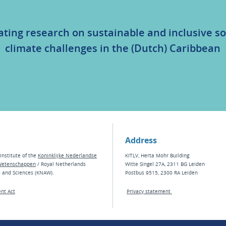
ating research on sustainable and inclusive so
climate challenges in the (Dutch) Caribbean
Address
institute of the
Koninklijke Nederlandse
KITLV, Herta Mohr Building
Wetenschappen
/ Royal Netherlands
Witte Singel 27A, 2311 BG Leiden
s and Sciences (KNAW).
Postbus 9515, 2300 RA Leiden
nt Act
Privacy statement