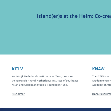
Island(er)s at the Helm: Co-cre
KITLV
KNAW
Koninklijk Nederlands Instituut voor Taal-, Land- en
The KITLV is an 
Volkenkunde / Royal Netherlands Institute of Southeast
Akademie van 
Asian and Caribbean Studies. Founded in 1851.
Academy of Art
Disclaimer
Open Governme