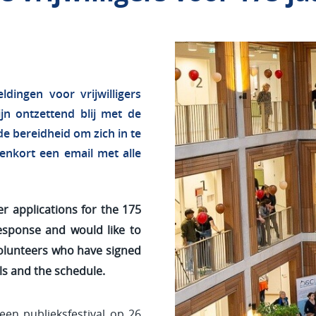
ingen voor vrijwilligers
jn ontzettend blij met de
e bereidheid om zich in te
enkort een email met alle
 applications for the 175
esponse and would like to
Volunteers who have signed
ils and the schedule.
een publieksfestival op 26