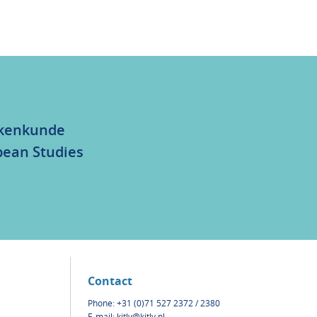
olkenkunde
bean Studies
Contact
Phone: +31 (0)71 527 2372 / 2380
E-mail:
kitlv@kitlv.nl