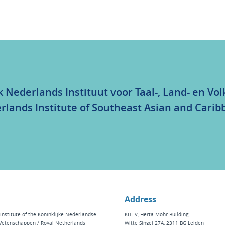
k Nederlands Instituut voor Taal-, Land- en V
rlands Institute of Southeast Asian and Carib
Address
institute of the
Koninklijke Nederlandse
KITLV, Herta Mohr Building
Wetenschappen
/ Royal Netherlands
Witte Singel 27A, 2311 BG Leiden