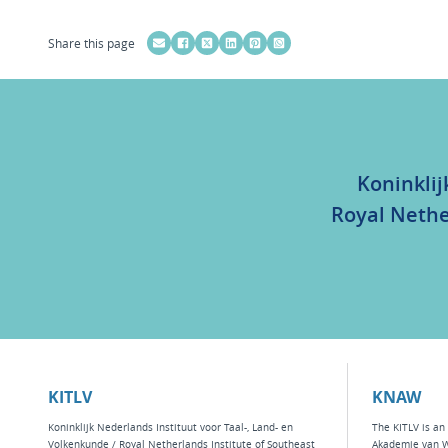
Share this page
Koninklij
Royal Nethe
KITLV
KNAW
Koninklijk Nederlands Instituut voor Taal-, Land- en
The KITLV is an 
Volkenkunde / Royal Netherlands Institute of Southeast
Akademie van 