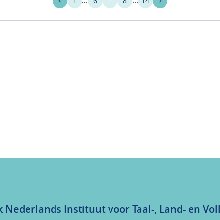
1
6
7
8
14
k Nederlands Instituut voor Taal-, Land- en V