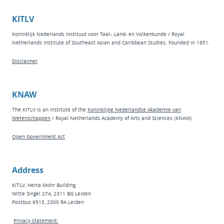
KITLV
Koninklijk Nederlands Instituut voor Taal-, Land- en Volkenkunde / Royal
Netherlands Institute of Southeast Asian and Caribbean Studies. Founded in 1851.
Disclaimer
KNAW
The KITLV is an institute of the
Koninklijke Nederlandse Akademie van
Wetenschappen
/ Royal Netherlands Academy of Arts and Sciences (KNAW).
Open Government Act
Address
KITLV, Herta Mohr Building
Witte Singel 27A, 2311 BG Leiden
Postbus 9515, 2300 RA Leiden
Privacy statement